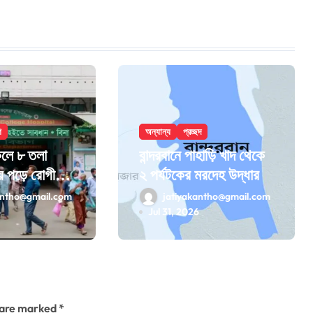
শ
অন্যান্য
প্রচ্ছদ
েলে ৮ তলা
বান্দরবানে পাহাড়ি খাদ থেকে
ে পড়ে রোগীর
২ পর্যটকের মরদেহ উদ্ধার
antho@gmail.com
jatiyakantho@gmail.com
6
Jul 31, 2026
s are marked
*