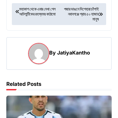
P
মহাকাশ থেকে এবার দেখা গেল
পদ্মার ভাঙনে দিশেহারা চাঁপাই
আটলান্টিকের রহস্যময় কাঠামো
নবাবগঞ্জে প্রায় ৫০ হাজার
o
মানুষ
s
t
n
a
By
JatiyaKantho
v
i
g
Related Posts
a
t
i
o