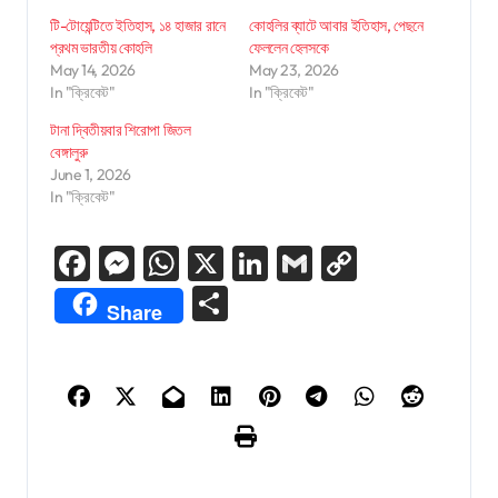
টি-টোয়েন্টিতে ইতিহাস, ১৪ হাজার রানে
কোহলির ব্যাটে আবার ইতিহাস, পেছনে
প্রথম ভারতীয় কোহলি
ফেললেন হেলসকে
May 14, 2026
May 23, 2026
In "ক্রিকেট"
In "ক্রিকেট"
টানা দ্বিতীয়বার শিরোপা জিতল
বেঙ্গালুরু
June 1, 2026
In "ক্রিকেট"
Facebook
Messenger
WhatsApp
X
LinkedIn
Gmail
Copy
Link
Share
Share