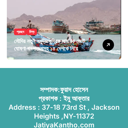
প্রচ্ছদ
বিশ্ব
সৌদির নতুন সমুদ্রকেন্দ্রিক সামরিক জোট
ঘোষণা বাংলাদেশসহ ১৪ দেশকে নিয়ে
সম্পাদক:ফুয়াদ হোসেন
প্রকাশক : ইমু আক্তার
Address : 37-18 73rd St , Jackson
Heights ,NY-11372
JatiyaKantho.com