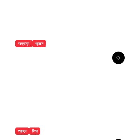
অন্যান্য
প্রচ্ছদ
বান্দরবানে পাহাড়ি খাদ থেকে ২ পর্যটকের
মরদেহ উদ্ধার
প্রচ্ছদ
বিশ্ব