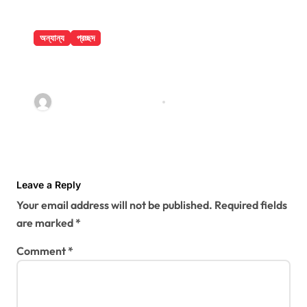
অন্যান্য
প্রচ্ছদ
বান্দরবানে পাহাড়ি খাদ থেকে ২ পর্যটকের মরদেহ
উদ্ধার
jatiyakantho@gmail.com
Jul 31, 2026
Leave a Reply
Your email address will not be published.
Required fields
are marked
*
Comment
*