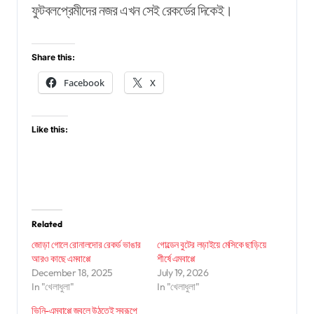
ফুটবলপ্রেমীদের নজর এখন সেই রেকর্ডের দিকেই।
Share this:
Facebook
X
Like this:
Related
জোড়া গোলে রোনালদোর রেকর্ড ভাঙার
গোল্ডেন বুটের লড়াইয়ে মেসিকে ছাড়িয়ে
আরও কাছে এমবাপ্পে
শীর্ষে এমবাপ্পে
December 18, 2025
July 19, 2026
In "খেলাধুলা"
In "খেলাধুলা"
ভিনি-এমবাপ্পে জ্বলে উঠতেই স্বরূপে