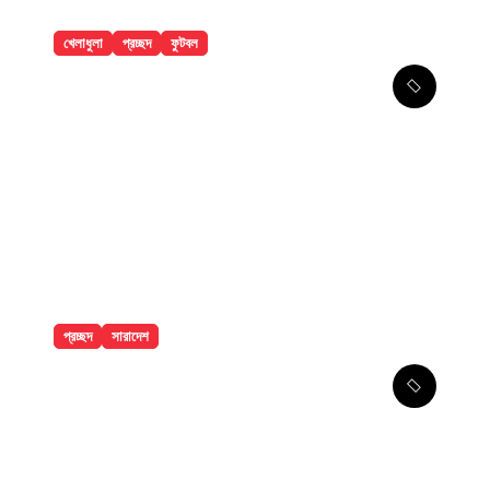
খেলাধুলা
প্রচ্ছদ
ফুটবল
৯ ম্যাচের নিষেধাজ্ঞার শঙ্কায় প্যারেদেস
প্রচ্ছদ
সারাদেশ
ঢাকা মেডিকেলে ৮ তলা থেকে লাফিয়ে পড়ে
রোগীর মৃত্যু