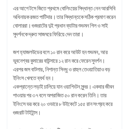
এর আগে টসে জিতে প্রথমে বোলিংয়ের সিদ্ধান্ত নেন আরসিবি
অধিনায়ক রজত পাটিদার। তার সিদ্ধান্তকে সঠিক প্রমাণ করেন
বোলাররা। গুজরাটের দুই প্রধান ব্যাটার শুভমন গিল ও সাই
সুদর্শনকে দ্রুত সাজঘরে ফিরিয়ে দেন তারা।
জশ হ্যাজলউডের বলে ১০ রান করে আউট হন শুভমন, আর
ভুবনেশ্বর কুমারের বাউন্সারে ১২ রান করে ফেরেন সুদর্শন।
এরপর জস বাটলার, নিশান্ত সিন্ধু ও রাহুল তেওয়াতিয়াও বড়
ইনিংস খেলতে ব্যর্থ হন।
একপ্রান্তে লড়াই চালিয়ে যান ওয়াশিংটন সুন্দর। একবার জীবন
পাওয়ার পর ৩৭ বলে অপরাজিত ৫০ রান করেন তিনি। তার
ইনিংসে ভর করে ২০ ওভারে ৮ উইকেটে ১৫৫ রান সংগ্রহ করে
গুজরাট টাইটান্স।