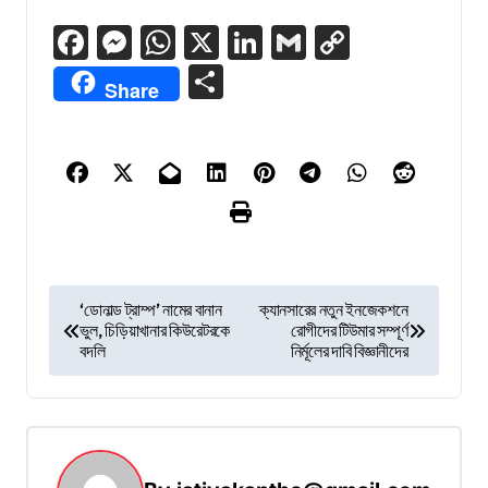
Facebook
Messenger
WhatsApp
X
LinkedIn
Gmail
Copy
Link
Share
Share
P
‘ডোনাল্ড ট্রাম্প’ নামের বানান
ক্যানসারের নতুন ইনজেকশনে
ভুল, চিড়িয়াখানার কিউরেটরকে
রোগীদের টিউমার সম্পূর্ণ
o
বদলি
নির্মূলের দাবি বিজ্ঞানীদের
s
t
n
a