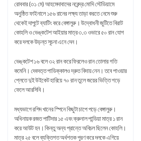
রোববার (৩১ মে) আহমেদাবাদের নরেন্দ্র মোদি স্টেডিয়ামে
অনুষ্ঠিত ফাইনালে ১৫৬ রানের লক্ষ্য তাড়া করতে নেমে শুরু
থেকেই দাপুটে ব্যাটিং করে বেঙ্গালুরু। উদ্বোধনী জুটিতে বিরাট
কোহলি ও ভেঙ্কটেশ আইয়ার মাত্র ৩.৩ ওভারে ৫০ রান যোগ
করে দলকে উড়ন্ত সূচনা এনে দেন।
ভেঙ্কটেশ ১৬ বলে ৩২ রান করে ফিরলেও রান তোলার গতি
কমেনি। দেবদত্ত পাডিক্কালও দ্রুত বিদায় নেন। তবে পাওয়ার
প্লেতে দুই উইকেট হারিয়ে ৭০ রান তুলে জয়ের ভিত্তি গড়ে
ফেলে আরসিবি।
মধ্যভাগে রশিদ খানের স্পিনে কিছুটা চাপে পড়ে বেঙ্গালুরু।
অধিনায়ক রজত পাটিদার ১৫ এবং ক্রুনাল পান্ডিয়া মাত্র ১ রান
করে আউট হন। কিন্তু অন্য প্রান্তে অবিচল ছিলেন কোহলি।
মাত্র ২৫ বলে ব্যক্তিগত অর্ধশতক পূরণ করে দলকে এগিয়ে