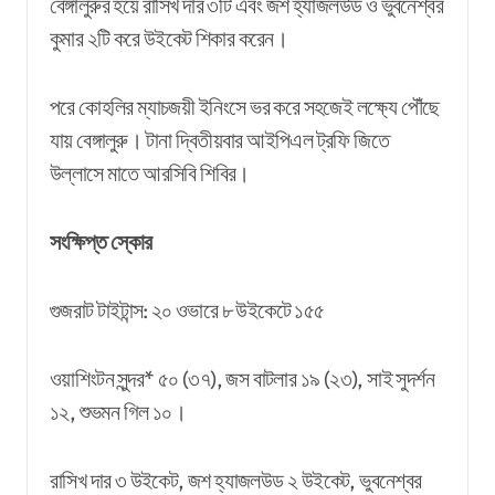
বেঙ্গালুরুর হয়ে রাসিখ দার ৩টি এবং জশ হ্যাজলউড ও ভুবনেশ্বর
কুমার ২টি করে উইকেট শিকার করেন।
পরে কোহলির ম্যাচজয়ী ইনিংসে ভর করে সহজেই লক্ষ্যে পৌঁছে
যায় বেঙ্গালুরু। টানা দ্বিতীয়বার আইপিএল ট্রফি জিতে
উল্লাসে মাতে আরসিবি শিবির।
সংক্ষিপ্ত স্কোর
গুজরাট টাইটান্স: ২০ ওভারে ৮ উইকেটে ১৫৫
ওয়াশিংটন সুন্দর* ৫০ (৩৭), জস বাটলার ১৯ (২৩), সাই সুদর্শন
১২, শুভমন গিল ১০।
রাসিখ দার ৩ উইকেট, জশ হ্যাজলউড ২ উইকেট, ভুবনেশ্বর