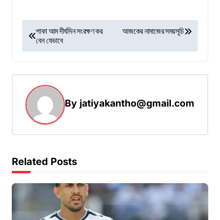
P
পাকা আম দীর্ঘদিন সংরক্ষণ কর
আজকের নামাজের সময়সূচি
বেন যেভাবে
o
s
t
n
By
jatiyakantho@gmail.com
a
v
i
g
Related Posts
a
t
i