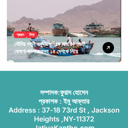
প্রচ্ছদ
বিশ্ব
সৌদির নতুন সমুদ্রকেন্দ্রিক সামরিক জোট
ঘোষণা বাংলাদেশসহ ১৪ দেশকে নিয়ে
সম্পাদক:ফুয়াদ হোসেন
প্রকাশক : ইমু আক্তার
Address : 37-18 73rd St , Jackson
Heights ,NY-11372
JatiyaKantho.com