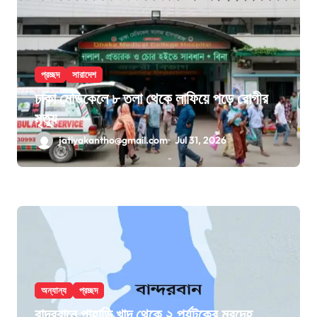
প্রচ্ছদ
সারাদেশ
ঢাকা মেডিকেলে ৮ তলা থেকে লাফিয়ে পড়ে রোগীর
মৃত্যু
jatiyakantho@gmail.com
Jul 31, 2026
অন্যান্য
প্রচ্ছদ
বান্দরবানে পাহাড়ি খাদ থেকে ২ পর্যটকের মরদেহ