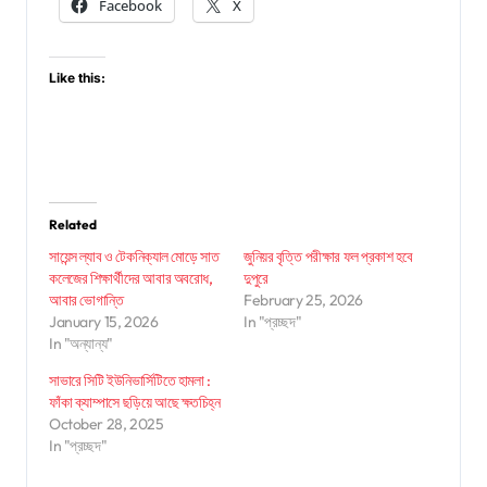
Facebook
X
Like this:
Related
সায়েন্স ল্যাব ও টেকনিক্যাল মোড়ে সাত
জুনিয়র বৃত্তি পরীক্ষার ফল প্রকাশ হবে
কলেজের শিক্ষার্থীদের আবার অবরোধ,
দুপুরে
আবার ভোগান্তি
February 25, 2026
January 15, 2026
In "প্রচ্ছদ"
In "অন্যান্য"
সাভারে সিটি ইউনিভার্সিটিতে হামলা :
ফাঁকা ক্যাম্পাসে ছড়িয়ে আছে ক্ষতচিহ্ন
October 28, 2025
In "প্রচ্ছদ"