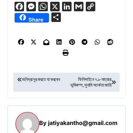
Facebook
Messenger
WhatsApp
X
LinkedIn
Gmail
Copy
Link
Share
Share
P
অনিদ্রা দূর করতে যা করবেন
ফিলিপাইনে ৭.৮ মাত্রার
ভূমিকম্প, সুনামি সতর্কতা জারি
o
s
t
n
By
jatiyakantho@gmail.com
a