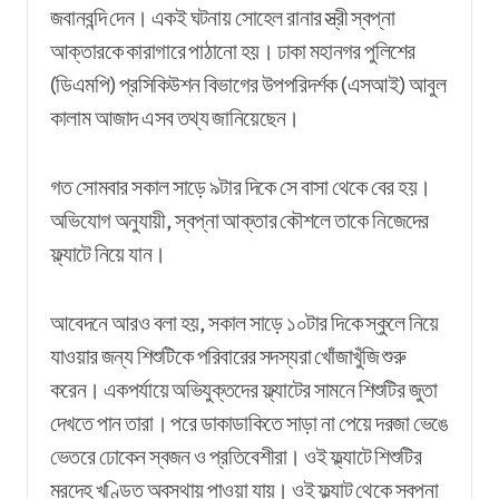
জবানবন্দি দেন। একই ঘটনায় সোহেল রানার স্ত্রী স্বপ্না
আক্তারকে কারাগারে পাঠানো হয়। ঢাকা মহানগর পুলিশের
(ডিএমপি) প্রসিকিউশন বিভাগের উপপরিদর্শক (এসআই) আবুল
কালাম আজাদ এসব তথ্য জানিয়েছেন।
গত সোমবার সকাল সাড়ে ৯টার দিকে সে বাসা থেকে বের হয়।
অভিযোগ অনুযায়ী, স্বপ্না আক্তার কৌশলে তাকে নিজেদের
ফ্ল্যাটে নিয়ে যান।
আবেদনে আরও বলা হয়, সকাল সাড়ে ১০টার দিকে স্কুলে নিয়ে
যাওয়ার জন্য শিশুটিকে পরিবারের সদস্যরা খোঁজাখুঁজি শুরু
করেন। একপর্যায়ে অভিযুক্তদের ফ্ল্যাটের সামনে শিশুটির জুতা
দেখতে পান তারা। পরে ডাকাডাকিতে সাড়া না পেয়ে দরজা ভেঙে
ভেতরে ঢোকেন স্বজন ও প্রতিবেশীরা। ওই ফ্ল্যাটে শিশুটির
মরদেহ খণ্ডিত অবস্থায় পাওয়া যায়। ওই ফ্ল্যাট থেকে স্বপ্না