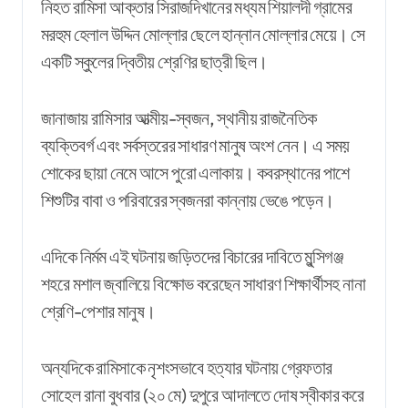
নিহত রামিসা আক্তার সিরাজদিখানের মধ্যম শিয়ালদী গ্রামের
মরহুম হেলাল উদ্দিন মোল্লার ছেলে হান্নান মোল্লার মেয়ে। সে
একটি স্কুলের দ্বিতীয় শ্রেণির ছাত্রী ছিল।
জানাজায় রামিসার আত্মীয়-স্বজন, স্থানীয় রাজনৈতিক
ব্যক্তিবর্গ এবং সর্বস্তরের সাধারণ মানুষ অংশ নেন। এ সময়
শোকের ছায়া নেমে আসে পুরো এলাকায়। কবরস্থানের পাশে
শিশুটির বাবা ও পরিবারের স্বজনরা কান্নায় ভেঙে পড়েন।
এদিকে নির্মম এই ঘটনায় জড়িতদের বিচারের দাবিতে মুন্সিগঞ্জ
শহরে মশাল জ্বালিয়ে বিক্ষোভ করেছেন সাধারণ শিক্ষার্থীসহ নানা
শ্রেণি-পেশার মানুষ।
অন্যদিকে রামিসাকে নৃশংসভাবে হত্যার ঘটনায় গ্রেফতার
সোহেল রানা বুধবার (২০ মে) দুপুরে আদালতে দোষ স্বীকার করে