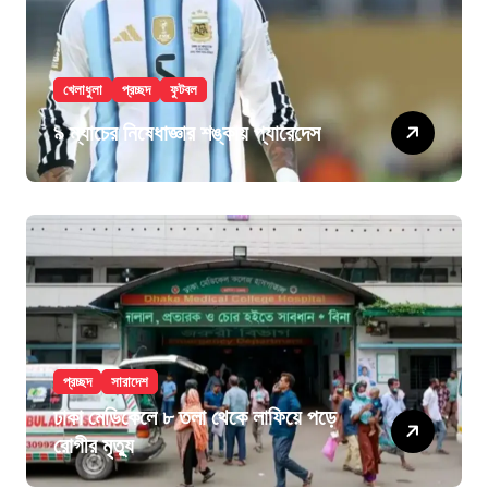
খেলাধুলা
প্রচ্ছদ
ফুটবল
৯ ম্যাচের নিষেধাজ্ঞার শঙ্কায় প্যারেদেস
প্রচ্ছদ
সারাদেশ
ঢাকা মেডিকেলে ৮ তলা থেকে লাফিয়ে পড়ে
রোগীর মৃত্যু