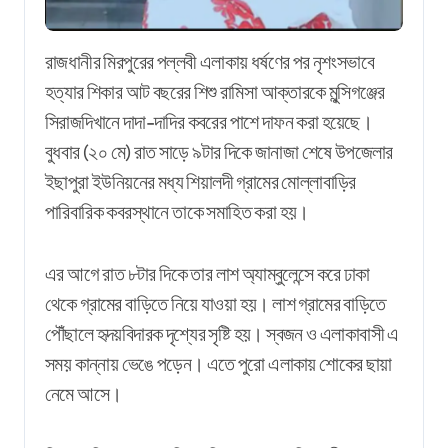
রাজধানীর মিরপুরের পল্লবী এলাকায় ধর্ষণের পর নৃশংসভাবে
হত্যার শিকার আট বছরের শিশু রামিসা আক্তারকে মুন্সিগঞ্জের
সিরাজদিখানে দাদা-দাদির কবরের পাশে দাফন করা হয়েছে।
বুধবার (২০ মে) রাত সাড়ে ৯টার দিকে জানাজা শেষে উপজেলার
ইছাপুরা ইউনিয়নের মধ্য শিয়ালদী গ্রামের মোল্লাবাড়ির
পারিবারিক কবরস্থানে তাকে সমাহিত করা হয়।
এর আগে রাত ৮টার দিকে তার লাশ অ্যাম্বুলেন্সে করে ঢাকা
থেকে গ্রামের বাড়িতে নিয়ে যাওয়া হয়। লাশ গ্রামের বাড়িতে
পৌঁছালে হৃদয়বিদারক দৃশ্যের সৃষ্টি হয়। স্বজন ও এলাকাবাসী এ
সময় কান্নায় ভেঙে পড়েন। এতে পুরো এলাকায় শোকের ছায়া
নেমে আসে।