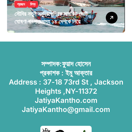
প্রচ্ছদ
বিশ্ব
সৌদির নতুন সমুদ্রকেন্দ্রিক সামরিক জোট
ঘোষণা বাংলাদেশসহ ১৪ দেশকে নিয়ে
সম্পাদক:ফুয়াদ হোসেন
প্রকাশক : ইমু আক্তার
Address : 37-18 73rd St , Jackson
Heights ,NY-11372
JatiyaKantho.com
JatiyaKantho@gmail.com